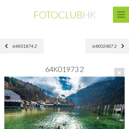
FOTOCLUB
HK
64K01874 2
64K02487 2
64K01973 2